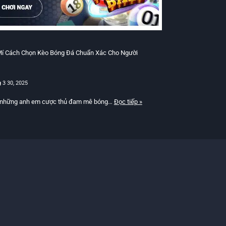
Mí Cách Chọn Kèo Bóng Đá Chuẩn Xác Cho Người
 3 30, 2025
i những anh em cược thủ đam mê bóng…
Đọc tiếp »