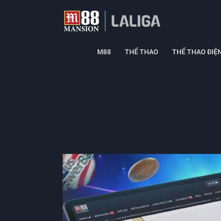
Chuyển
tới
M88
THỂ THAO
THỂ THAO ĐIỆ
nội
dung