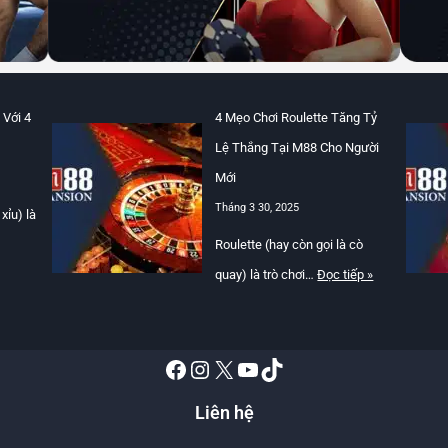
 Với 4
4 Mẹo Chơi Roulette Tăng Tỷ
Lệ Thắng Tại M88 Cho Người
Mới
Tháng 3 30, 2025
 xỉu) là
Roulette (hay còn gọi là cò
quay) là trò chơi…
Đọc tiếp »
Liên hệ