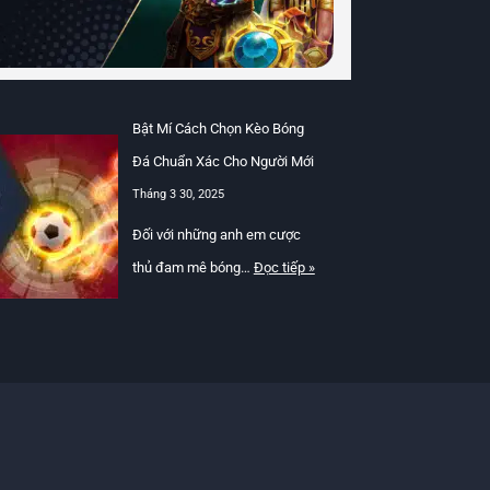
Bật Mí Cách Chọn Kèo Bóng
Đá Chuẩn Xác Cho Người Mới
Tháng 3 30, 2025
Đối với những anh em cược
thủ đam mê bóng…
Đọc tiếp »