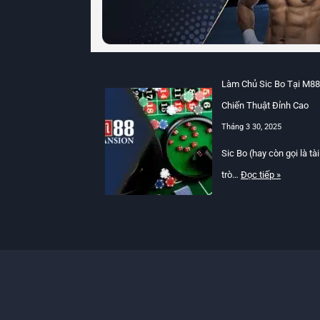
Làm Chủ Sic Bo Tại M88
Chiến Thuật Đỉnh Cao
Tháng 3 30, 2025
Sic Bo (hay còn gọi là tài
trò…
Đọc tiếp »