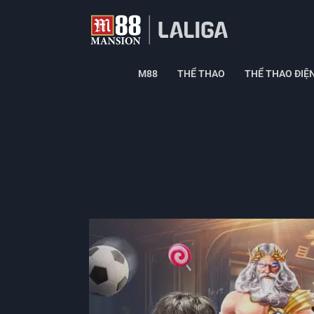
Chuyển
tới
M88
THỂ THAO
THỂ THAO ĐIỆ
nội
dung