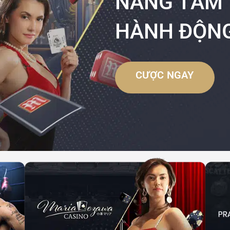
NÂNG TẦM 
HÀNH ĐỘNG
CƯỢC NGAY